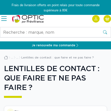
Frais de livraison offerts en point relais pour toute commande
supérieure à 80€
Accueil
Ouvrir
de
la
Rechercher
Prévistore
navigation<
Reche
Je renouvelle ma commande
Lentilles de contact : que faire et ne pas faire ?
Accueil
LENTILLES DE CONTACT :
QUE FAIRE ET NE PAS
FAIRE ?