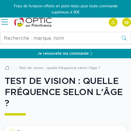
Frais de livraison offerts en point relais pour toute commande
supérieure à 80€
Accueil
Ouvrir
de
la
Rechercher
Prévistore
navigation<
Reche
Je renouvelle ma commande
Test de vision : quelle fréquence selon l'âge ?
Accueil
TEST DE VISION : QUELLE
FRÉQUENCE SELON L'ÂGE
?