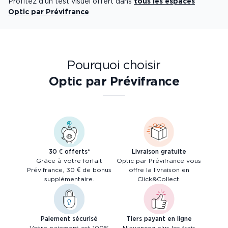
Profitez d’un test visuel offert dans
tous les espaces
Optic par Prévifrance
Pourquoi choisir
Optic par Prévifrance
30 € offerts*
Livraison gratuite
Grâce à votre forfait
Optic par Prévifrance vous
Prévifrance, 30 € de bonus
offre la livraison en
supplémentaire.
Click&Collect.
Paiement sécurisé
Tiers payant en ligne
Votre paiement est 100%
N'avancez plus les frais