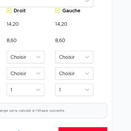
Œil
Droit
Gauche
Diamètre
Rayon
Sphère
Addition
Nombre
(BC)
(PWR)
(ADD)
(DIA)
de
boîtes
arge sera calculé à l'étape suivante.