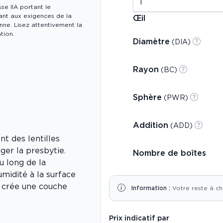
sse IIA portant le
nt aux exigences de la
Œil
ne. Lisez attentivement la
tion.
Diamètre
(DIA)
Rayon
(BC)
Sphère
(PWR)
Addition
(ADD)
nt des lentilles
ger la presbytie.
Nombre de boîtes
u long de la
midité à la surface
i crée une couche
Information :
Votre reste à ch
Prix indicatif par