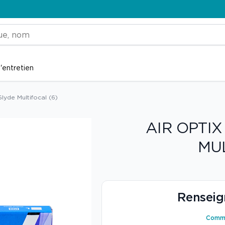
'entretien
lyde Multifocal (6)
AIR OPTI
MUL
Renseig
Comme