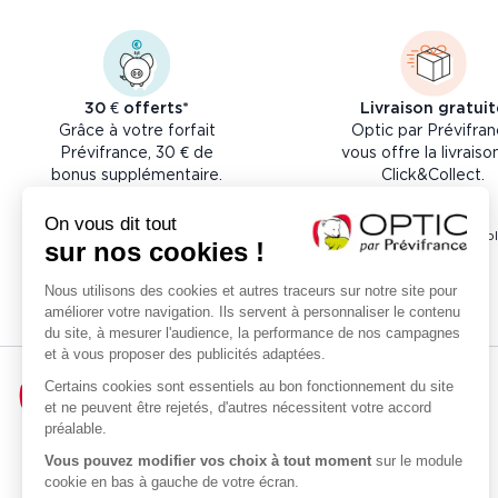
30 € offerts*
Livraison gratuit
Grâce à votre forfait
Optic par Prévifra
Prévifrance, 30 € de
vous offre la livraiso
bonus supplémentaire.
Click&Collect.
* 30 € de bonus suppl
Accueil
Qui sommes-nous ?
de
Optic par Prévifrance
Prévistore
Mutuelle Prévifrance
Nos Services Santé
Devenir adhérent