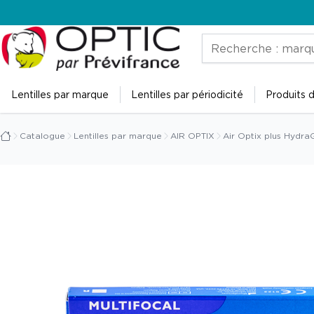
Accueil
Rechercher
de
Prévistore
Lentilles par marque
Lentilles par périodicité
Produits d
Catalogue
Lentilles par marque
AIR OPTIX
Air Optix plus HydraG
Accueil