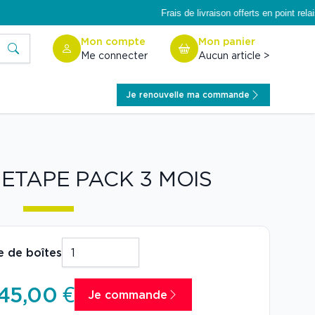
Frais de livraison offerts en point relai
Rechercher
Mon compte
Mon panier
Me connecter
Aucun article >
Je renouvelle ma commande
 ETAPE PACK 3 MOIS
 de boîtes
45,00 €
Je commande