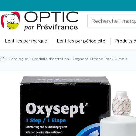
Accueil
Rechercher
de
Prévistore
Lentilles par marque
Lentilles par périodicité
Produits d
Catalogue
Produits d'entretien
Oxysept 1 Etape Pack 3 mois
Accueil