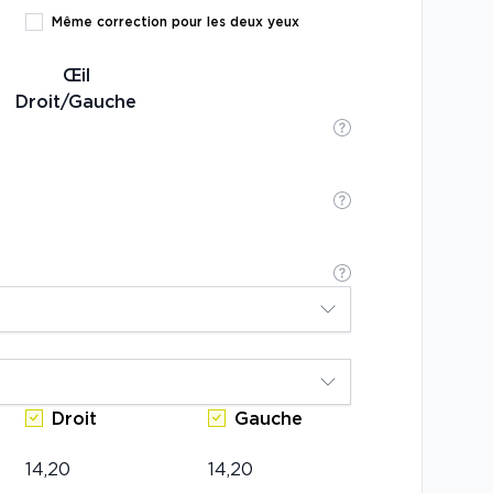
Même correction pour les deux yeux
Œil
Droit/Gauche
Œil
Droit
Gauche
Diamètre
Rayon
Sphère
Nombre
(BC)
(PWR)
(DIA)
de