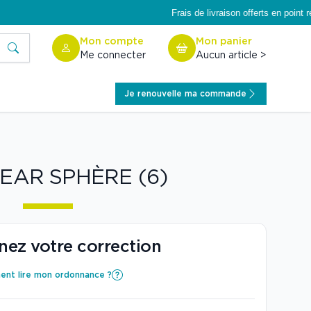
Frais de livraison offerts en point rel
Rechercher
Mon compte
Mon panier
Me connecter
Aucun article >
Je renouvelle ma commande
EAR SPHÈRE (6)
nez votre correction
nt lire mon ordonnance ?