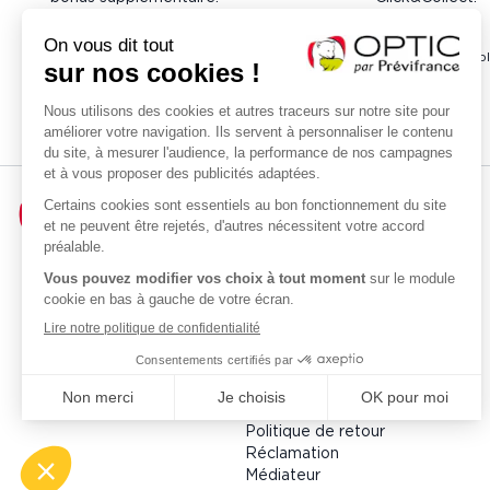
* 30 € de bonus suppl
Accueil
Qui sommes-nous ?
de
Optic par Prévifrance
Prévistore
Mutuelle Prévifrance
Nos Services Santé
Devenir adhérent
Besoin d'aide
FAQ
Espace conseils
Politique de retour
Réclamation
Médiateur