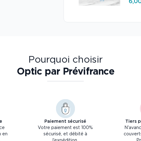
6,00
Pourquoi choisir
Optic par Prévifrance
e
Paiement sécurisé
Tiers 
nce
Votre paiement est 100%
N'avanc
n en
sécurisé, et débité à
couverts
l’expédition.
Pr