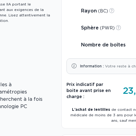
sse IIA portant le
nt aux exigences de la
Rayon
(BC)
ne. Lisez attentivement la
tion.
Sphère
(PWR)
Nombre de boîtes
Information :
Votre reste à ch
les à
Prix indicatif par
23
boite avant prise en
 amétropies
charge :
herchent à la fois
chnologie PC
L’achat de lentilles
de contact ne
médicale de moins de 3 ans pour le
ans, sauf men