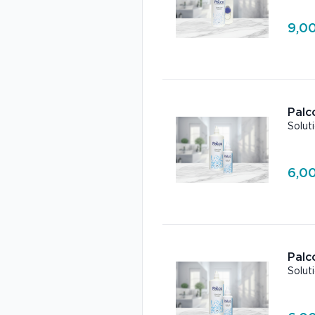
9,00
Palc
Solut
6,00
Palc
Solut